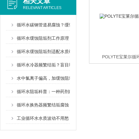
相关文章
RELEVANT ARTICLES
循环水碳钢管道易腐蚀？缓蚀阻垢剂的防护原理讲透了
循环水缓蚀阻垢剂工作原理，看懂水处理药剂如何守护管路设备
循环水缓蚀阻垢剂适配水质硬度范围！选型不用盲目试
POLYTE宝莱尔
循环水冷器频繁结垢？盲目增加阻垢剂用量，大多是白费功夫
水中氯离子偏高，加缓蚀阻垢剂，能护住不锈钢设备吗？
循环水阻垢科普：一种药剂能管住碳酸钙、硫酸钙、硅酸镁水垢
循环水换热器频繁结垢腐蚀？杀菌剂这样搭配，不影响阻垢缓蚀
工业循环水水质波动不用愁！双效药剂选型干货，稳控缓蚀阻垢