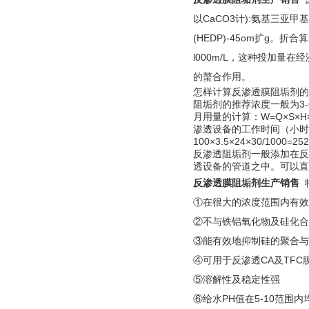
以CaCO3计):氨基三亚甲基膦
(HEDP)-45om扩g。
l000m/L，这种投加
的螯合作用。
怎样计算反渗透膜阻垢剂
阻垢剂的推荐浓度一般为3-
月用量的计算：W=Q×S×H
渗透设备的工作时间（小时）
100×3.5×24×30/1000=25
反渗透阻垢剂一般添加在反
透设备的管道之中。可以直
反渗透膜阻垢剂生产销售
①在很大的浓度范围内有效
②不与铁铝氧化物及硅化合
③能有效地抑制硅的聚合与沉
④可用于反渗透CA及TF
⑤溶解性及稳定性强
⑥给水PH值在5-10范围内