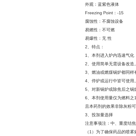
外观：蓝紫色液体
Freezing Point：-15
腐蚀性：不腐蚀设备
易燃性：不可燃
易爆性：无 性
2、特点：
1、本剂进入炉内迅速气化
2、使用简单无需设备改造
3、燃油或燃煤锅炉都同样
4、停炉或运行中皆可使用
5、对新锅炉或除焦后之锅
6、本剂使用量仅为燃料之1
且本药剂的效果非除灰粉可
3、投加量选择
注意事项注：中、重度结焦
（1）为了确保药品的喷雾效