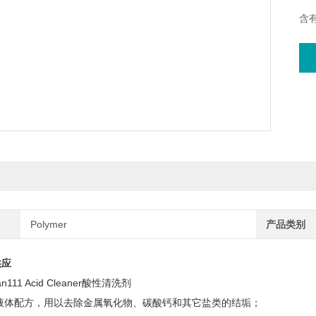
含
解
同
含有
Polymer
产品类别
供应
an111 Acid Cleaner酸性清洗剂
液体配方，用以去除金属氧化物、碳酸钙和其它盐类的结垢；