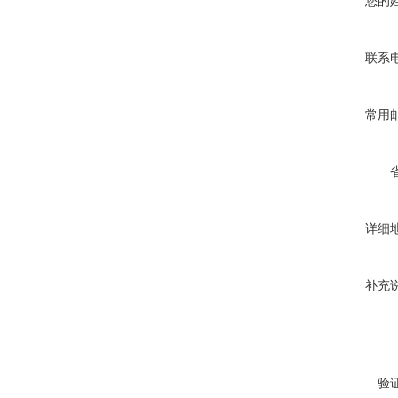
您的
联系
常用
详细
补充
验