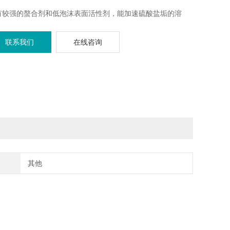
有较强的螯合剂和低泡沫表面活性剂，能加速硫酸盐垢的溶
；
联系我们
在线咨询
时能有效地去除膜表面油、有机物及生物粘膜；
缓冲剂抑制pH的变化，保持pH在10.0～14.0；
其他