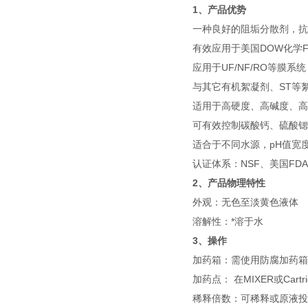
1、产品优势
一种良好的阻垢分散剂，抗
有效应用于美国DOW化学F
应用于UF/NF/RO等膜系统
与其它有机絮凝剂、ST等
适用于高硬度、高碱度、高
可有效控制碳酸钙、硫酸锶
适合于不同水源，pH值宽度
认证体系：NSF、美国FDA
2、产品物理特性
外观：无色至淡黄色液体
溶解性：*溶于水
3、操作
加药箱：需使用防腐加药箱
加药点： 在MIXER或Cartrid
稀释倍数：可稀释或原液投