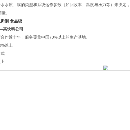
水质、膜的类型和系统运作参数（如回收率、温度与压力等）来决定，一般的加药量为
药量。
垢剂 食品级
—某饮料公司
合作近十年，服务覆盖中国70%以上的生产基地。
0%以上
段式
以上