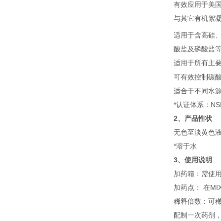
有效应用于美国
与其它有机絮凝
适用于含高硅、
酸盐及磷酸盐
适用于所有主
可有效控制碳
适合于不同水源
*认证体系：NS
2、产品性状
无色至淡黄色
*溶于水
3、使用说明
加药箱：需使用
加药点： 在MIXE
稀释倍数：可稀
配制一次药剂