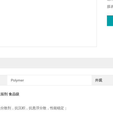
膜表
有
物
适
Polymer
外观
垢剂 食品级
垢分散剂，抗沉积，抗悬浮分散，性能稳定；