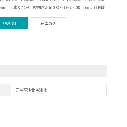
面上形成及沉积，控制浓水侧SiO2可达到600 ppm，同时能
效控制碳酸盐、硫酸盐及磷酸盐等造成的结垢，并对金属氧化
联系我们
在线咨询
具有较强的分散性；
用于主要的反渗透膜。
无色至淡黄色液体