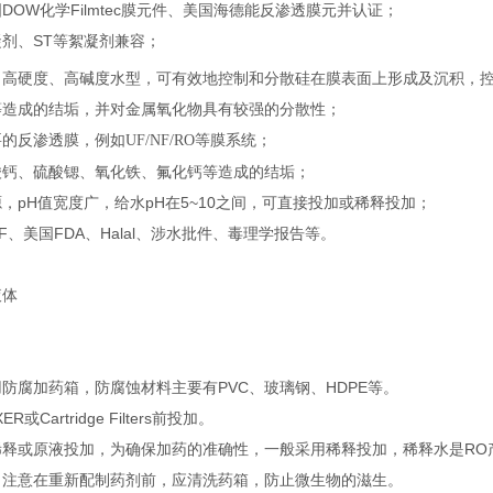
DOW化学Filmtec膜元件、美国海德能反渗透膜元并认证；
剂、ST等絮凝剂兼容；
高硬度、高碱度水型，可有效地控制和分散硅在膜表面上形成及沉积，控制
等造成的结垢，并对金属氧化物具有较强的分散性；
要的反渗透膜，例如
UF/NF/RO等膜系统；
酸钙、硫酸锶、氧化铁、氟化钙等造成的结垢；
，pH值宽度广，给水pH在5~10之间，可直接投加或稀释投加；
F、美国FDA、Halal、涉水批件、毒理学报告等。
液体
防腐加药箱，防腐蚀材料主要有PVC、玻璃钢、HDPE等。
R或Cartridge Filters前投加。
释或原液投加，为确保加药的准确性，一般采用稀释投加，稀释水是RO产
，注意在重新配制药剂前，应清洗药箱，防止微生物的滋生。