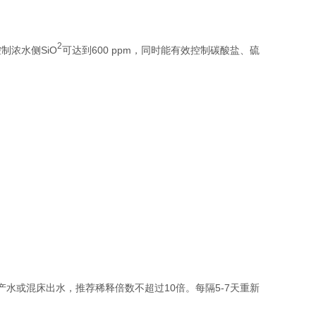
2
浓水侧SiO
可达到600 ppm，同时能有效控制碳酸盐、硫
水或混床出水，推荐稀释倍数不超过10倍。每隔5-7天重新