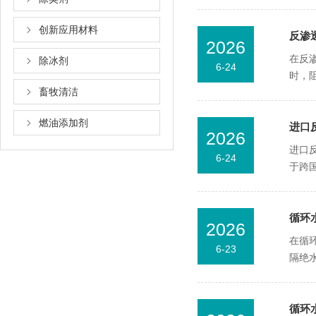
创新应用材料
反渗
2026
在反
除冰剂
6-24
时，
畜牧清洁
燃油添加剂
进口
2026
进口
6-24
于跨
循环
2026
在循
6-23
隔绝
循环