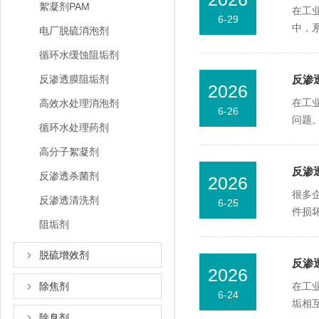
絮凝剂PAM
在工
6-29
中，
电厂脱硫消泡剂
循环水缓蚀阻垢剂
反渗透膜阻垢剂
反渗
2026
在工
高效水处理消泡剂
6-26
问题
循环水处理药剂
高分子絮凝剂
反渗
反渗透杀菌剂
2026
很多
反渗透清洗剂
6-25
件损
阻垢剂
脱硫增效剂
反渗
2026
除焦剂
在工
6-24
垢相
除臭剂