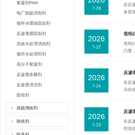
絮凝剂PAM
在反
7-28
多投
电厂脱硫消泡剂
循环水缓蚀阻垢剂
反渗透膜阻垢剂
造纸
2026
造纸
高效水处理消泡剂
7-27
凸显
循环水处理药剂
高分子絮凝剂
反渗
反渗透杀菌剂
2026
在反
反渗透清洗剂
7-24
员存
阻垢剂
脱硫增效剂
反渗
2026
除焦剂
在反
7-23
剂混
除臭剂