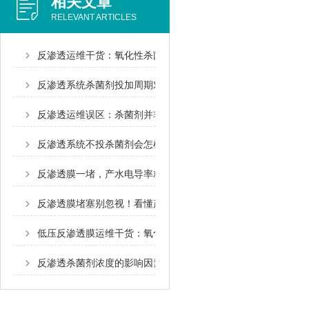
相关文章
RELEVANT ARTICLES
反渗透运维干货：氧化性杀菌剂与阻垢剂能不能混用？正确投加
反渗透系统杀菌剂投加周期对照表！按需调整不费药
反渗透运维误区：杀菌剂并非多加无害，过量会损伤RO膜
反渗透系统不投杀菌剂会怎样？很多工厂都踩了这个坑
反渗透膜一堵，产水电导率就飙升？水务运维老师傅讲清真实原
反渗透膜堵塞别忽视！看懂产水量变化，轻松排查净水设备故障
低压反渗透膜运维干货：氧化性杀菌剂，到底会不会伤膜？
反渗透杀菌剂浓度的影响因素考察与应用