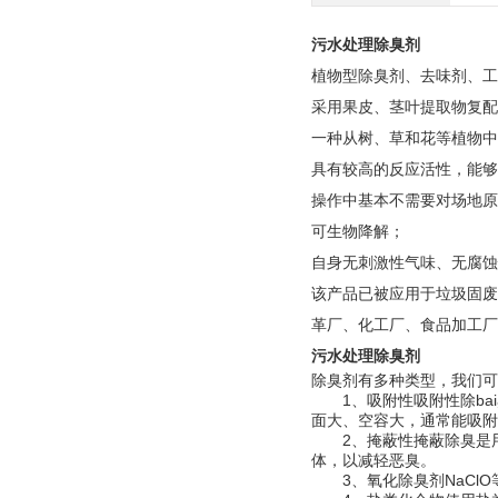
污水处理除臭剂
植物型除臭剂、去味剂、工
采用果皮、茎叶提取物复配
一种从树、草和花等植物中
具有较高的反应活性，能够
操作中基本不需要对场地原
可生物降解；
自身无刺激性气味、无腐蚀
该产品已被应用于垃圾固废
革厂、化工厂、食品加工厂
污水处理除臭剂
除臭剂有多种类型，我们可
1、吸附性吸附性除bai
面大、空容大，通常能吸附
2、掩蔽性掩蔽除臭是用
体，以减轻恶臭。
3、氧化除臭剂NaClO