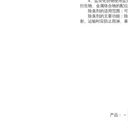
4、盐类化合物使用盐类
衍生物、金属络合物的配位
除臭剂的适用范围：可用
除臭剂的主要功能：除臭
射。运输时应防止雨淋、暴
产品：