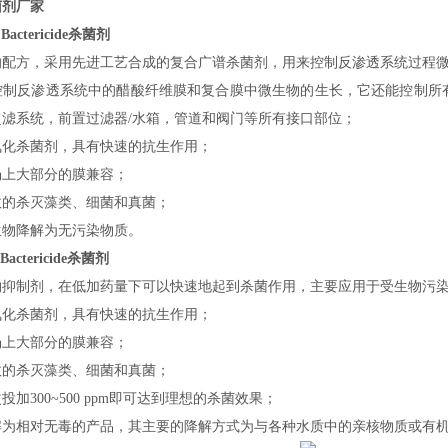
菌剂厂家
 Bactericide杀菌剂
的配方，采用先进工艺合成的复合广谱杀菌剂，用来控制反渗透系统过程
控制反渗透系统中的醋酸纤维膜和复合膜中微生物的生长，它还能控制所
滤系统，前置过滤器/水箱，管道和阀门等所有接口部位；
氧化杀菌剂，具有快速的抗生作用；
场上大部分的膜兼容；
效的杀灭藻类、细菌和真菌；
生物降解为无污染物质。
 Bactericide杀菌剂
物抑制剂，在低加药量下可以快速地起到杀菌作用，主要应用于受生物污
氧化杀菌剂，具有快速的抗生作用；
场上大部分的膜兼容
；
效的杀灭藻类、细菌和真菌；
加300~500 ppm即可达到理想的杀菌效果；
解为相对无毒的产品，其主要的降解方式为与各种水质中的亲核物质或