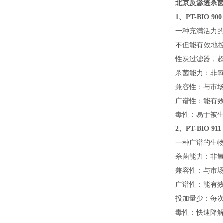
北京反渗透杀
1、
PT-BIO 900
一种充满活力
不但能有效地
性炭过滤器，超
杀菌能力：非
兼容性：与市
广谱性：能有
毒性：易于被
2、
PT-BIO 911
一种广谱的生
杀菌能力：非
兼容性：
与市
广谱性：能有
投加量少：每次投
毒性：快速降