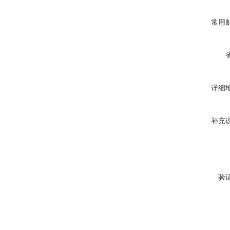
常用
详细
补充
验