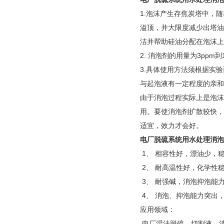
1.泡沫产生存焦炭塔中，
溢顶，并大限度减少出塔油
洁并帮助硅油分配在泡沫上
2. 消泡剂的用量为3ppm
3.具体使用方法须根据实
与起泡液有一定程度的亲和
由于消泡过程实际上是泡沫
用。要使消泡剂扩散较快，
适宜，效力才会好。
电厂脱硫系统用水处理消泡
1、 相容性好，漂油少，稳定
2、 耐高温性好，化学性稳
3、 耐强碱，消泡抑泡能
4、 消泡、抑泡能力突出
应用领域：
电厂湿法脱硫，切割液，