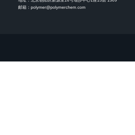
地址：北京朝阳区新源里16号琨莎中心1座15层 1509
邮箱：polymer@polymerchem.com