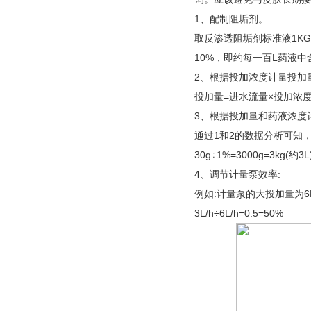
1、配制阻垢剂。
取反渗透阻垢剂标准液1KG
10%，即约每一百L药液中含阻
2、根据投加浓度计量投加
投加量=进水流量×投加浓度 例如:
3、根据投加量和药液浓度
通过1和2的数据分析可知，每
30g÷1%=3000g=3kg(约3L
4、调节计量泵效率:
例如:计量泵的大投加量为6L
3L/h÷6L/h=0.5=50%