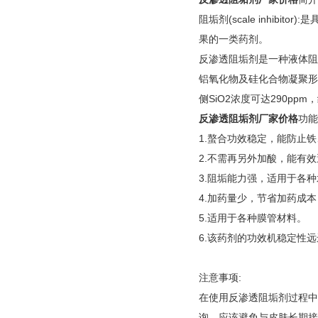
阻垢剂(scale inh
果的一类药剂。
反渗透阻垢剂是一种液体阻
铝氧化物及硅化合物凝聚形
侧SiO2浓度可达290pp
反渗透阻垢剂厂家价格
功能
1.螯合功效稳定，能防止
2.不需再另外加酸，能有
3.阻垢能力强，适用于各
4.加药量少，节省加药成本
5.适用于各种膜管材料。
6.该药剂的功效机稳定性
注意事项:
在使用反渗透阻垢剂过程中
询。应该避免与皮肤长期接