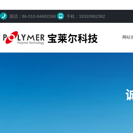
固话：86-010-84682268
手机：18310982382
网站