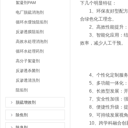
絮凝剂PAM
下几个明显特征：
1、环保友好型配方：
电厂脱硫消泡剂
合绿色化工理念。
循环水缓蚀阻垢剂
2、高效性能提升：通
反渗透膜阻垢剂
3、智能化应用：结合
高效水处理消泡剂
效率，减少人工干预。
循环水处理药剂
高分子絮凝剂
反渗透杀菌剂
4、个性化定制服务：
反渗透清洗剂
5、多功能一体化：除
阻垢剂
6、长效型发展：开发
7、安全性加强：强调
脱硫增效剂
8、便捷性升级：提升
除焦剂
9、可持续发展视角：
10、跨学科融合创新
除臭剂