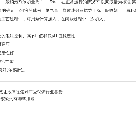
算：一般消泡剂添加量为 1 — 5% ，在正常运行的情况下,以浆液量为标准
量的确定,与泡液的成份、烟气量、煤质成分及燃烧工况、吸收剂、二氧
入的工艺过程中，可用泵计算加入，在间歇过程中一次加入。
效的泡沫控制、高 pH 值和低pH 值稳定性
耐高压
稳定性好
消泡性能
 良好的相容性。
功效让液体除焦剂广受锅炉行业喜爱
子絮凝剂有哪些用途