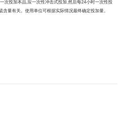
,第一次投加本品,应一次性冲击式投加,然后每24小时一次性投
化硫含量有关。使用单位可根据实际情况最终确定投加量。