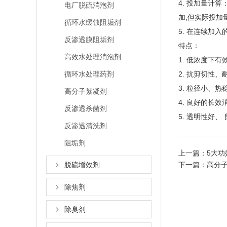
4. 投加量计
电厂脱硫消泡剂
加,但实际投加
循环水缓蚀阻垢剂
5. 在连续加
反渗透膜阻垢剂
特点：
高效水处理消泡剂
1. 低浓度下有
循环水处理药剂
2. 抗剪切性、
3. 粒径小、热
高分子絮凝剂
4. 良好的长效
反渗透杀菌剂
5. 透明性好、
反渗透清洗剂
阻垢剂
上一篇：
5大
脱硫增效剂
下一篇：
高分
除焦剂
除臭剂