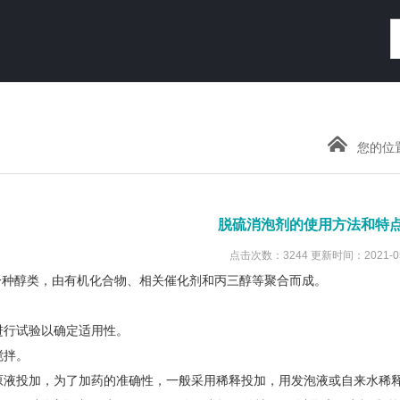
您的位
脱硫消泡剂的使用方法和特
点击次数：3244 更新时间：2021-05
一种醇类，由有机化合物、相关催化剂和丙三醇等聚合而成。
先进行试验以确定适用性。
搅拌。
或原液投加，为了加药的准确性，一般采用稀释投加，用发泡液或自来水稀释 5