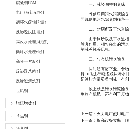
絮凝剂PAM
一、减轻圈舍的臭味
电厂脱硫消泡剂
养殖场用污水污泥除臭剂
照规则把污水除臭剂稀释一
循环水缓蚀阻垢剂
二、对厕所及下水道除
反渗透膜阻垢剂
由于厕所以及下水道相对
高效水处理消泡剂
除臭作用。相对突出的污水
削减苍蝇等昆虫。
循环水处理药剂
三、对有机污水除臭
高分子絮凝剂
同时还有屠宰业、食物加工
反渗透杀菌剂
释10倍进行喷洒或从污水
是油脂含量显着削减，有利
反渗透清洗剂
以上就是污水污泥除臭剂
阻垢剂
生物有机肥，还有利于废物
脱硫增效剂
上一篇：
火力电厂使用电厂
除焦剂
下一篇：
提高设备效率，脱
除臭剂