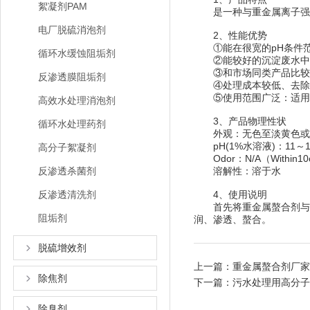
絮凝剂PAM
是一种与重金属离子强力
电厂脱硫消泡剂
2、性能优势
①能在很宽的pH条件范
循环水缓蚀阻垢剂
②能较好的沉淀废水中各
③和市场同类产品比较，
反渗透膜阻垢剂
④处理成本较低、去除效
⑤使用范围广泛：适用于任
高效水处理消泡剂
3、产品物理性状
循环水处理药剂
外观：无色至淡黄色或
pH(1%水溶液)：11～1
高分子絮凝剂
Odor：N/A（Within1
反渗透杀菌剂
溶解性：溶于水
反渗透清洗剂
4、使用说明
首先将重金属螯合剂与水
阻垢剂
润、渗透、螯合。
脱硫增效剂
上一篇：
重金属螯合剂厂家
除焦剂
下一篇：
污水处理用高分子
除臭剂