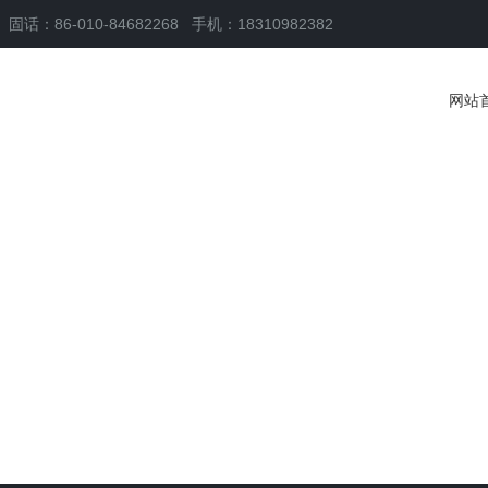
固话：86-010-84682268
手机：18310982382
网站