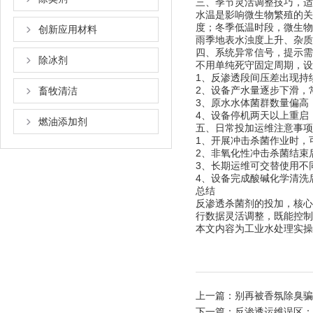
三、季节灵活调整技巧，适
水温是影响微生物繁殖的关
度；冬季低温时段，微生物
创新应用材料
雨季地表水浊度上升、杂质
四、系统异常信号，提示需
除冰剂
不用单纯死守固定周期，设
1、反渗透段间压差出现持
2、设备产水量逐步下滑，
畜牧清洁
3、原水水体菌群数量偏高
4、设备停机两天以上重启
燃油添加剂
五、日常投加运维注意事项
1、开展冲击杀菌作业时，
2、非氧化性冲击杀菌结束
3、长期运维可交替使用不
4、设备完成酸碱化学清洗
总结
反渗透杀菌剂的投加，核心
行数据灵活调整，既能控制
本文内容为工业水处理实操
上一篇：
别再被香氛除臭骗
下一篇：
反渗透运维误区：