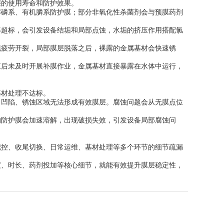
层的使用寿命和防护效果。
解磷系、有机膦系防护膜；部分非氧化性杀菌剂会与预膜药剂
率超标，会引发设备结垢和局部点蚀，水垢的挤压作用搭配氯
现疲劳开裂，局部膜层脱落之后，裸露的金属基材会快速锈
束后未及时开展补膜作业，金属基材直接暴露在水体中运行，
基材处理不达标。
，凹陷、锈蚀区域无法形成有效膜层。腐蚀问题会从无膜点位
的防护膜会加速溶解，出现破损失效，引发设备局部腐蚀问
把控、收尾切换、日常运维、基材处理等多个环节的细节疏漏
度、时长、药剂投加等核心细节，就能有效提升膜层稳定性，