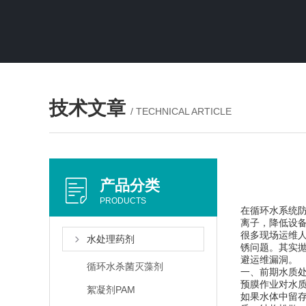
技术文章
/ TECHNICAL ARTICLE
产品分类
PRODUCTS
在循环水系统
离子，降低设
很多现场运维
水处理药剂
锈问题。其实
避运维漏洞。
循环水杀菌灭藻剂
一、前期水质
预膜作业对水
絮凝剂PAM
如果水体中留