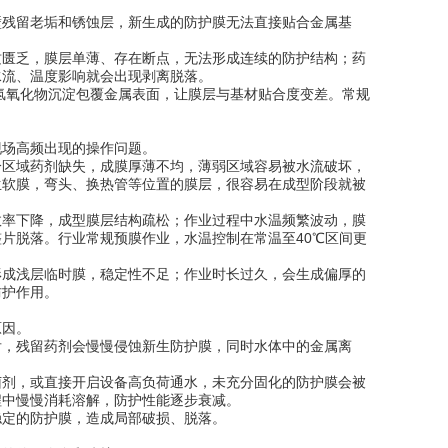
壁残留老垢和锈蚀层，新生成的防护膜无法直接贴合金属基
质匮乏，膜层单薄、存在断点，无法形成连续的防护结构；药
水流、温度影响就会出现剥离脱落。
氢氧化物沉淀包覆金属表面，让膜层与基材贴合度变差。常规
现场高频出现的操作问题。
分区域药剂缺失，成膜厚薄不均，薄弱区域容易被水流破坏，
生软膜，弯头、换热管等位置的膜层，很容易在成型阶段就被
效率下降，成型膜层结构疏松；作业过程中水温频繁波动，膜
片脱落。行业常规预膜作业，水温控制在常温至40℃区间更
形成浅层临时膜，稳定性不足；作业时长过久，会生成偏厚的
防护作用。
原因。
后，残留药剂会慢慢侵蚀新生防护膜，同时水体中的金属离
菌剂，或直接开启设备高负荷通水，未充分固化的防护膜会被
程中慢慢消耗溶解，防护性能逐步衰减。
稳定的防护膜，造成局部破损、脱落。