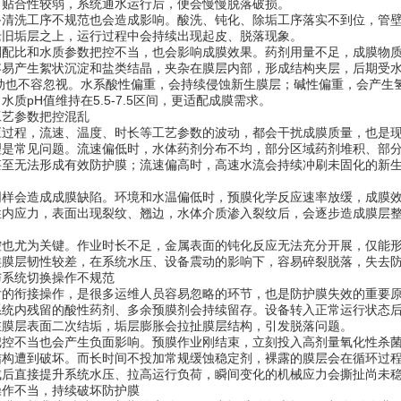
，贴合性较弱，系统通水运行后，便会慢慢脱落破损。
备清洗工序不规范也会造成影响。酸洗、钝化、除垢工序落实不到位，管
老旧垢层之上，运行过程中会持续出现起皮、脱落现象。
剂配比和水质参数把控不当，也会影响成膜效果。药剂用量不足，成膜物
容易产生絮状沉淀和盐类结晶，夹杂在膜层内部，形成结构夹层，后期受
波动也不容忽视。水系酸性偏重，会持续侵蚀新生膜层；碱性偏重，会产生
水质pH值维持在5.5-7.5区间，更适配成膜需求。
工艺参数把控混乱
应过程，流速、温度、时长等工艺参数的波动，都会干扰成膜质量，也是
理是常见问题。流速偏低时，水体药剂分布不均，部分区域药剂堆积、部
甚至无法形成有效防护膜；流速偏高时，高速水流会持续冲刷未固化的新
同样会造成成膜缺陷。环境和水温偏低时，预膜化学反应速率放缓，成膜
性内应力，表面出现裂纹、翘边，水体介质渗入裂纹后，会逐步造成膜层整
控也尤为关键。作业时长不足，金属表面的钝化反应无法充分开展，仅能
类膜层韧性较差，在系统水压、设备震动的影响下，容易碎裂脱落，失去
与系统切换操作不规范
后的衔接操作，是很多运维人员容易忽略的环节，也是防护膜失效的重要
系统内残留的酸性药剂、多余预膜剂会持续留存。设备转入正常运行状态
在膜层表面二次结垢，垢层膨胀会拉扯膜层结构，引发脱落问题。
把控不当也会产生负面影响。预膜作业刚结束，立刻投入高剂量氧化性杀
结构遭到破坏。而长时间不投加常规缓蚀稳定剂，裸露的膜层会在循环过
成后直接提升系统水压、拉高运行负荷，瞬间变化的机械应力会撕扯尚未
操作不当，持续破坏防护膜