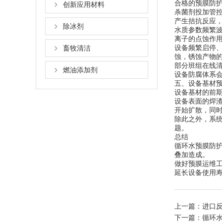
合格的预膜防
创新应用材料
杀菌剂投加管
产生拮抗反应
除冰剂
水质参数频繁
离子的点蚀作
设备频繁启停
畜牧清洁
蚀，锈蚀产物
部分班组在线
燃油添加剂
设备防腐体系
五、设备基材
设备基材的前
设备表面的焊
开始扩散，同
除此之外，系
题。
总结
循环水预膜防
叠加造成。
做好预膜运维
延长设备使用
上一篇：
进口
下一篇：
循环