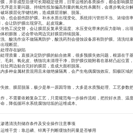
护膜，并非成型后便可长期稳定使用，日常运维的各类操作，都会影响膜
控无序是主要问题。持续性投加偏高剂量的氧化性杀菌剂，会逐步氧化分
，破坏膜层化学键结构，造成膜层溶解、脱落。
波动，也会损伤防护膜。补水水质出现变化、系统排污管控不当、浓缩倍
用，会让防护膜出现穿孔、起皮现象。
、冷热工况交替，会让膜层反复承受温度、水压变化带来的应力影响，出
的体积膨胀，还会带动周边完好膜层持续脱落。
清洗、酸洗作业不做隔离防护，酸洗药剂会侵蚀设备原有防护膜。清洗结
会出现断层。
预处理存在缺陷
期处理质量，直接决定防护膜的贴合效果，很多预膜失效问题，根源在于
渣、毛刺、氧化皮、锈蚀坑未清理干净，防护膜仅能附着在基材凸起位置
时拉扯周边贴合完好的膜层，造成大面积脱落。
统内多种金属材质混用且未做绝缘隔离，会产生电偶腐蚀效应。阳极区域
护失效、膜层脱落，极少是单一原因导致，大多是水质预处理、工艺参数
工作，不需要依赖复杂工艺，只需规范每一步操作流程，把控好水质、温
寿命，降低循环水系统腐蚀结垢的运维成本。
反渗透清洗剂储存条件及安全操作注意事项
水运维干货：靠总磷、锌离子判断缓蚀剂药量是否够用