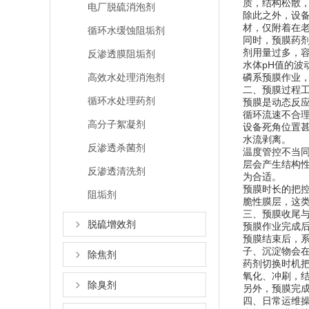
质，结构松散
电厂脱硫消泡剂
除此之外，设
材，仅附着在
循环水缓蚀阻垢剂
同时，预膜药
剂用量过多，
反渗透膜阻垢剂
水体pH值的
高效水处理消泡剂
磷系预膜作业，
二、预膜过程
循环水处理药剂
预膜是动态反
循环流速不合
高分子絮凝剂
设备死角位置
水流剥离。
反渗透杀菌剂
温度管控不当
层会产生结构
反渗透清洗剂
为合适。
预膜时长的把
阻垢剂
脆性膜层，这
三、预膜收尾
脱硫增效剂
预膜作业完成
预膜结束后，
子、沉淀物会
除焦剂
药剂切换时机
氧化、冲刷，
除臭剂
另外，预膜完
四、日常运维