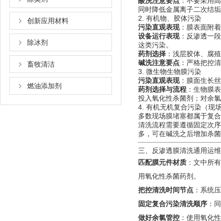
酸洗注意要点
：不要采用高
同时降低金属离子二次结垢
2. 有机物、胶体污染
创新应用材料
污染直观表现
：膜表面附着
设备运行表现
：反渗透一段
除冰剂
这类污染。
药剂选择
：浅层胶体、腐殖
碱洗注意要点
：严格把控清
畜牧清洁
3. 微生物生物膜污染
污染直观表现
：膜面生长丝
燃油添加剂
药剂选择与流程
：生物膜表
投入氧化性杀菌剂；对余氯
4. 有机无机复合污染（现
多数现场膜堵塞都属于复合
清洗流程需要遵循固定次序
多，可在碱洗之后增加杀菌
三、反渗透膜清洗通用运维
匹配膜元件材质
：文中所有
用氧化性杀菌药剂。
把控清洗时间节点
：系统压
固定复合污染清洗顺序
：同
做好余氯管控
：使用氧化性