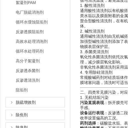
值与清洗温度，避免温度过
絮凝剂PAM
1. 酸性清洗剂
通用酸性清洗剂以有机酸搭
电厂脱硫消泡剂
类水垢以及膜面附着的金属
螯合型酸性清洗剂，在有机
循环水缓蚀阻垢剂
体。
2. 碱性清洗剂
反渗透膜阻垢剂
通用碱性清洗剂由无机碱搭配
高效水处理消泡剂
加强型碱性清洗剂添加了表面
物膜表层保护层。
循环水处理药剂
3. 杀菌类清洗剂
氧化性杀菌清洗剂依托次氯酸
高分子絮凝剂
理，减少膜层氧化影响。
非氧化性杀菌清洗剂采用温
反渗透杀菌剂
4. 专用除硅清洗剂
常规酸碱药剂对硅质垢体作
反渗透清洗剂
膜堵塞问题，清洗时可适当
阻垢剂
二、四类常见膜污染，对应
1. 无机结垢污染
脱硫增效剂
污染直观表现
：拆开膜壳可
手感。
设备运行表现
：反渗透二段
除焦剂
收率设置偏高的工况。
药剂选择
：碳酸盐水垢、表
除臭剂