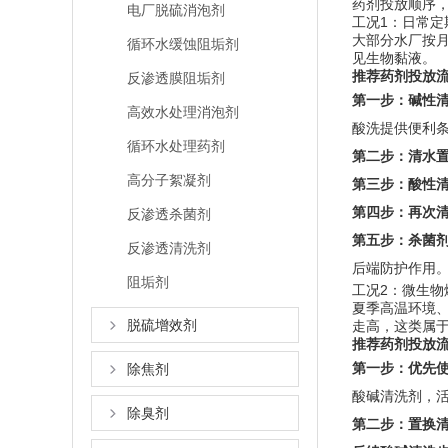
药剂投放顺序
电厂脱硫消泡剂
工况1：日常
大部分水厂按
循环水缓蚀阻垢剂
见生物黏液。
推荐药剂投放
反渗透膜阻垢剂
第一步：碱性
高效水处理消泡剂
酸洗提供便利
循环水处理药剂
第二步：清水
高分子絮凝剂
第三步：酸性
第四步：再次
反渗透杀菌剂
第五步：杀菌
反渗透清洗剂
后端防护作用
阻垢剂
工况2：微生物
夏季高温环境
脱硫增效剂
走高，这类属
推荐药剂投放
第一步：优先
除焦剂
酸碱清洗剂，
除臭剂
第二步：置换