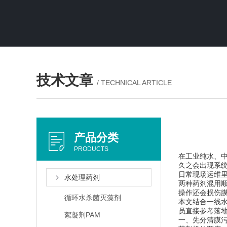
技术文章
/ TECHNICAL ARTICLE
产品分类
PRODUCTS
在工业纯水、
久之会出现系
日常现场运维
水处理药剂
两种药剂混用
操作还会损伤
循环水杀菌灭藻剂
本文结合一线
员直接参考落
絮凝剂PAM
一、先分清膜