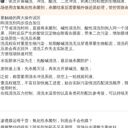
步骤
：依次开展碱洗、冲洗、酸洗、二次冲洗，剥离已经松散的生物残体
现场使用含氯氧化性杀菌剂，杀菌结束后需要额外做还原处理，管控管路
不要触碰的两大操作误区
剂和清洗剂同步混合加注
为了节省清洗时间，直接将杀菌剂、碱性清洗剂、酸性清洗剂倒入同一个
效果，同时反应产生的絮状沉淀物会附着在膜面，带来二次污染，增加膜
污染场景统一先洗后杀菌
清洗流程应对重度生物污染，前期酸碱清洗无法穿透厚重生物黏泥，清洗
膜压差会再次回升，清洗工作失去实际意义。
，方便现场快速对照
、水垢胶体污染为主：先酸碱清洗，最后做杀菌防护；
压差快速上涨：先杀菌灭活，再依次开展碱洗、酸洗；
剂之前，都需要用清水冲洗系统，排空上一轮残留药液。
看重流程规范，不盲目加快施工进度，贴合实际污染情况匹配清洗顺序，
件使用时长。
透在线清洗压力控制、清洗水温管控以及各类药剂配比参考值，可以持续
反渗透膜运维干货：氧化性杀菌剂，到底会不会伤膜？
透膜频繁结钙镁垢？阻垢剂加药不足不用慌，现场分步调整方案收好