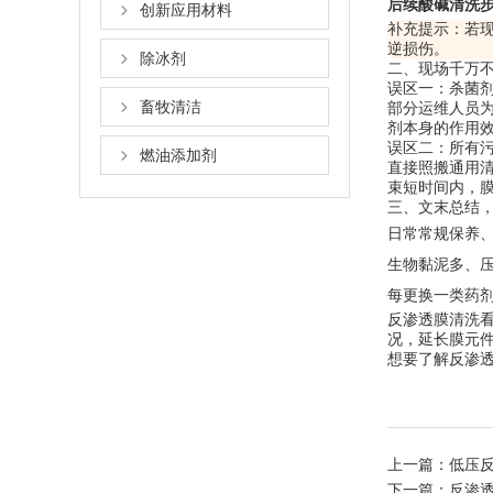
后续酸碱清洗
创新应用材料
补充提示：若
逆损伤。
除冰剂
二、现场千万
误区一：杀菌
畜牧清洁
部分运维人员
剂本身的作用
误区二：所有
燃油添加剂
直接照搬通用
束短时间内，
三、文末总结
日常常规保养
生物黏泥多、
每更换一类药
反渗透膜清洗
况，延长膜元
想要了解反渗
上一篇：
低压
下一篇：
反渗