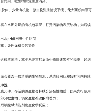
复合污染、微生物黏泥重度污染。
中胶体、少量有机物，微生物滋生情况平缓，无大面积肉眼可
包裹在水垢外层的有机包裹层，打开污染物表层结构，为后续
出水pH值回归中性区间；
剥离，处理无机类污染物；
杀灭残留菌群，减少系统重启后微生物快速繁殖的概率，起到
膜面会覆盖一层滑腻的生物黏泥，系统段间压差短时间内持续
水冲洗
泡膜元件。存活的微生物会持续分泌黏性物质，如果先行使用
大部分微生物，弱化生物黏泥的附着力；
和后续酸碱清洗剂发生化学反应；