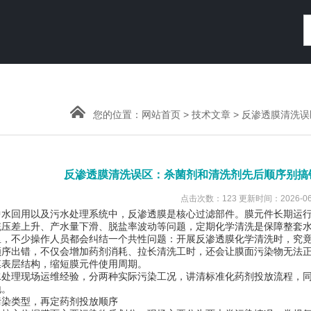
您的位置：
网站首页
>
技术文章
> 反渗透膜清洗
反渗透膜清洗误区：杀菌剂和清洗剂先后顺序别搞
点击次数：123 更新时间：2026-06
中水回用以及污水处理系统中，反渗透膜是核心过滤部件。膜元件长期运
统压差上升、产水量下滑、脱盐率波动等问题，定期化学清洗是保障整套
里，不少操作人员都会纠结一个共性问题：开展反渗透膜化学清洗时，究
顺序出错，不仅会增加药剂消耗、拉长清洗工时，还会让膜面污染物无法
膜表层结构，缩短膜元件使用周期。
水处理现场运维经验，分两种实际污染工况，讲清标准化药剂投放流程，
地。
污染类型，再定药剂投放顺序