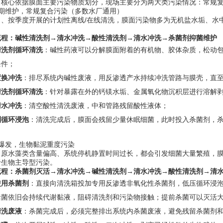
，核心依据膜面主要污染物质划分，现场主要分为两大类污染情况：常规
定期维护，常规复合污染（多数水厂通用）
月、按季度开展的计划性离线/在线清洗，膜面污染物多为无机盐水垢、水
流程：碱性清洗剂→清水冲洗→酸性清洗剂→清水冲洗→杀菌剂抑菌维护
清洗剂循环清洗
：碱性药液可以分解膜面附着的有机物、胶体杂质，松动
条件；
置换冲洗
：排尽系统内碱性废液，用反渗透产水持续冲洗管路与膜壳，直至
清洗剂循环清洗
：针对暴露在外的钙镁水垢、金属氧化物沉积层进行溶解
清水冲洗
：清空酸性清洗废液，中和管路残留酸性液体；
剂循环浸泡
：清洗完成后，膜面会残留少量休眠细菌，此时投入杀菌剂，
。
爆发，生物黏泥重度污染
、原水藻类含量偏高、系统停机静置时间过长，都会引发细菌大量繁殖，
于生物主导型污染。
流程：杀菌剂灭活→清水冲洗→碱性清洗剂→清水冲洗→酸性清洗剂→清
使用杀菌剂
：直接向清洗箱投加专用反渗透非氧化性杀菌剂，低压循环浸
活菌依旧会持续代谢黏液，阻碍清洗剂和污染物接触；提前杀菌可以灭活
清洗废液
：杀菌完成后，必须完整排出系统内杀菌废液，避免残留杀菌剂