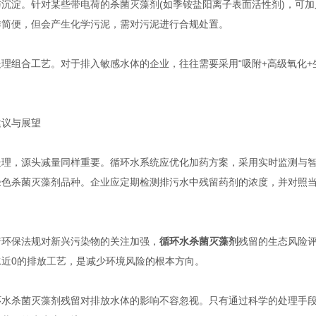
淀。针对某些带电荷的杀菌灭藻剂(如季铵盐阳离子表面活性剂)，可加
作简便，但会产生化学污泥，需对污泥进行合规处置。
组合工艺。对于排入敏感水体的企业，往往需要采用“吸附+高级氧化+
议与展望
，源头减量同样重要。循环水系统应优化加药方案，采用实时监测与智
绿色杀菌灭藻剂品种。企业应定期检测排污水中残留药剂的浓度，并对照当
。
保法规对新兴污染物的关注加强，
循环水杀菌灭藻剂
残留的生态风险
水近0的排放工艺，是减少环境风险的根本方向。
杀菌灭藻剂残留对排放水体的影响不容忽视。只有通过科学的处理手段