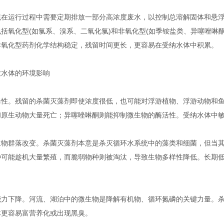
运行过程中需要定期排放一部分高浓度废水，以控制总溶解固体和悬浮
括氧化型(如氯系、溴系、二氧化氯)和非氧化型(如季铵盐类、异噻唑啉
非氧化型药剂化学结构稳定，残留时间更长，更容易在受纳水体中积累。
水体的环境影响
。残留的杀菌灭藻剂即使浓度很低，也可能对浮游植物、浮游动物和鱼
和原生动物大量死亡；异噻唑啉酮则能抑制微生物的酶活性。受纳水体中
群落改变。杀菌灭藻剂本意是杀灭循环水系统中的藻类和细菌，但当其
种可能趁机大量繁殖，而脆弱物种则被淘汰，导致生物多样性降低。长期
下降。河流、湖泊中的微生物是降解有机物、循环氮磷的关键力量。杀
体更容易富营养化或出现黑臭。