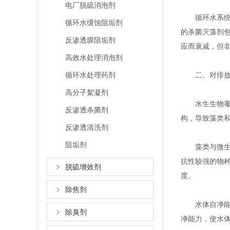
电厂脱硫消泡剂
循环水系统在
循环水缓蚀阻垢剂
的杀菌灭藻剂包
反渗透膜阻垢剂
应而衰减，但
高效水处理消泡剂
循环水处理药剂
二、对排放
高分子絮凝剂
水生生物毒性
反渗透杀菌剂
构，导致藻类
反渗透清洗剂
阻垢剂
藻类与微生物
抗性较强的物
脱硫增效剂
度。
除焦剂
水体自净能力
除臭剂
净能力，使水