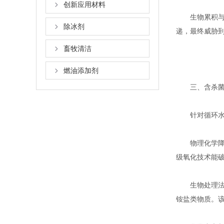
创新应用材料
生物累积与食
除冰剂
递，最终威胁
畜牧清洁
燃油添加剂
三、含杀菌灭
针对循环水排
物理化学降解
级氧化技术能
生物处理法。
铵盐类物质。