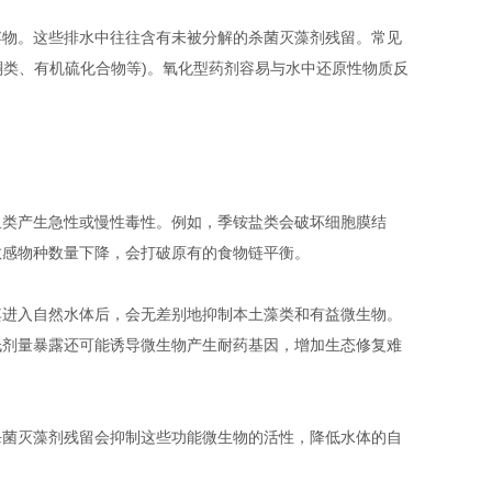
物。这些排水中往往含有未被分解的杀菌灭藻剂残留。常见
酮类、有机硫化合物等)。氧化型药剂容易与水中还原性物质反
类产生急性或慢性毒性。例如，季铵盐类会破坏细胞膜结
敏感物种数量下降，会打破原有的食物链平衡。
进入自然水体后，会无差别地抑制本土藻类和有益微生物。
低剂量暴露还可能诱导微生物产生耐药基因，增加生态修复难
菌灭藻剂残留会抑制这些功能微生物的活性，降低水体的自