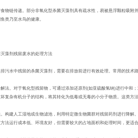
物链传递。部分非氧化型杀菌灭藻剂具有疏水性，易被悬浮颗粒吸附并
到鱼类乃至水鸟的健康。
藻剂残留废水的处理方法
污水中残留的杀菌灭藻剂，需要在排放前进行有效处理。常用的技术路
法。对于氧化型残留物，可通过添加还原剂(如亚硫酸氢钠)进行中和；
破坏复杂有机分子的结构，将其转化为低毒或无毒的小分子物质。这类方
构建人工湿地或生物滤池，利用特定微生物菌群对残留药剂进行降解。
该方法运行成本低、环境友好，但需要较大的占地面积和处理时间，更适