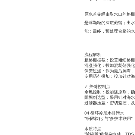
原水首先经由取水口的格栅
悬浮颗粒的深层截留；出水
能；最终，预处理合格的水
流程解析
粗格栅拦截：设置粗细格栅
混凝强化：投加混凝剂强化
保安过滤：作为最后屏障，
专用药剂投加：投加针对海
✓ 关键控制点
余氯控制：投加还原剂，确
阻垢剂选型：采用针对海水
过滤器压差：密切监控，及
04 循环冷却水排污水
"极限软化"与"多技术联用"
水质特点
"浓缩版"的复杂水体，TD