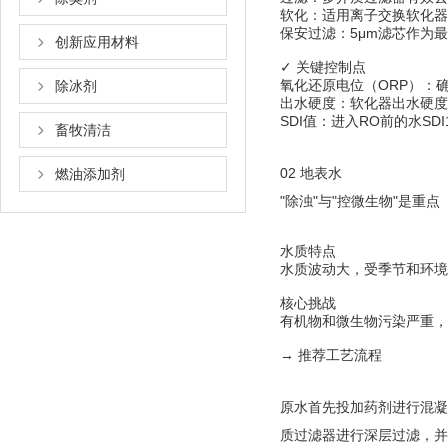
软化：适用离子交换软化器
保安过滤：5μm滤芯作为
创新应用材料
✓ 关键控制点
氧化还原电位（ORP）：
除冰剂
出水硬度：软化器出水硬度需
SDI值：进入RO前的水SDI1
畜牧清洁
02 地表水
燃油添加剂
"除浊"与"控微生物"是重点
水质特点
水质波动大，受季节和环境
核心挑战
有机物和微生物污染严重，
→ 推荐工艺流程
原水首先投加药剂进行混凝
质过滤器进行深层过滤，并