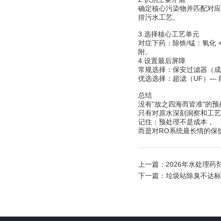
确定核心污染物并匹配对应工
排污水工艺。
3.选择核心工艺单元
对症下药：除铁/锰：氧化 
附。
4.设置最后屏障
常规选择：保安过滤器（成
优选选择：超滤（UF）— 
总结
没有"放之四海而皆准"的
只有对原水深刻洞察和工艺
记住：预处理不是成本，
而是对RO系统最长情的保
上一篇：
2026年水处理
下一篇：
垃圾站除臭不达标