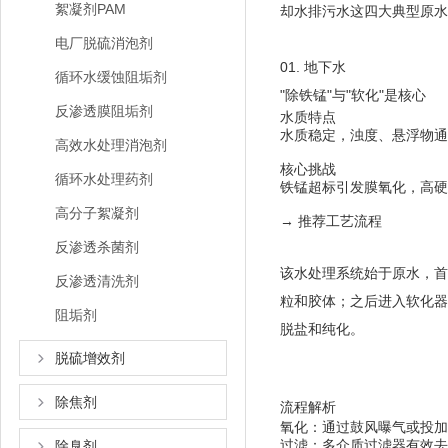
絮凝剂PAM
却水排污水这四大典型原水
电厂脱硫消泡剂
01. 地下水
循环水缓蚀阻垢剂
"除铁锰"与"软化"是核心
反渗透膜阻垢剂
水质特点
水质稳定，浊度、悬浮物通
高效水处理消泡剂
核心挑战
循环水处理药剂
铁锰超标引发膜氧化，高硬
高分子絮凝剂
→ 推荐工艺流程
反渗透杀菌剂
该水处理系统始于原水，首
反渗透清洗剂
粒和胶体；之后进入软化器
阻垢剂
脱盐和纯化。
脱硫增效剂
除焦剂
流程解析
氧化：通过鼓风曝气或投加次氯
过滤：多介质过滤器有效去
除臭剂