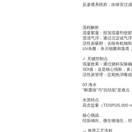
反渗透系统前，由保安过滤
流程解析
混凝絮凝：投加混凝剂使胶
澄清气浮：通过沉淀或气浮
活性炭吸附：去除有机物和
UV杀菌：杀灭细菌和藻类
✓ 关键控制点
混凝效果：通过烧杯实验确
SDI值：这是核心指标，多介
活性炭管理：定期热消毒或
03 海水
"耐腐蚀"与"抗结垢"是难点
水质特点
高含盐量（TDS约35,000
核心挑战
结垢倾向、微生物滋生，对
→ 推荐工艺流程