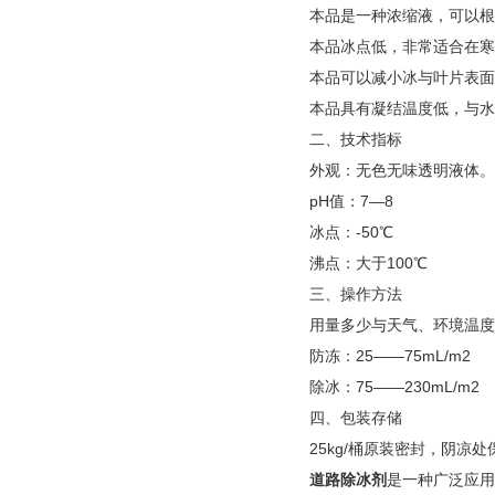
本品是一种浓缩液，可以根
本品冰点低，非常适合在寒
本品可以减小冰与叶片表面
本品具有凝结温度低，与水
二、技术指标
外观：无色无味透明液体。
pH值：7—8
冰点：-50℃
沸点：大于100℃
三、操作方法
用量多少与天气、环境温度
防冻：25——75mL/m2
除冰：75——230mL/m2
四、包装存储
25kg/桶原装密封，阴
道路除冰剂
是一种广泛应用