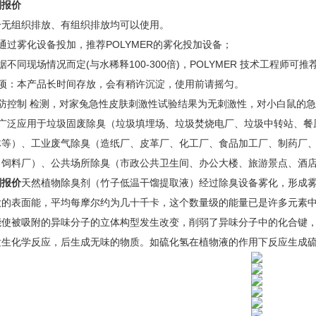
剂报价
合无组织排放、有组织排放均可以使用。
通过雾化设备投加，推荐POLYMER的雾化投加设备；
不同现场情况而定(与水稀释100-300倍)，POLYMER 技术工程师可
事项：本产品长时间存放，会有稍许沉淀，使用前请摇匀。
防控制 检测，对家兔急性皮肤刺激性试验结果为无刺激性，对小白鼠的
被广泛应用于垃圾固废除臭（垃圾填埋场、垃圾焚烧电厂、垃圾中转站、餐
体等）、工业废气除臭（造纸厂、皮革厂、化工厂、食品加工厂、制药厂
、饲料厂）、公共场所除臭（市政公共卫生间、办公大楼、旅游景点、酒
剂报价
天然植物除臭剂（竹子低温干馏提取液）经过除臭设备雾化，形成雾状
的表面能，平均每摩尔约为几十千卡，这个数量级的能量已是许多元素中键能
能使被吸附的异味分子的立体构型发生改变，削弱了异味分子中的化合键
发生化学反应，后生成无味的物质。如硫化氢在植物液的作用下反应生成