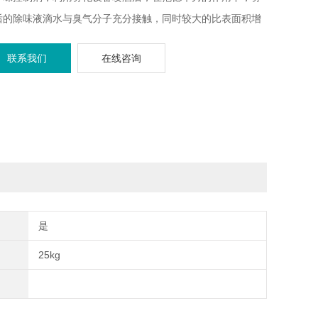
后的除味液滴水与臭气分子充分接触，同时较大的比表面积增
了臭气分子的溶解度，然后充分与臭气分子发生一系列反应，
联系我们
在线咨询
成无味的化合物。对硫化氢、氨、甲硫醇、甲硫醚，去除率
%以上。
是
25kg