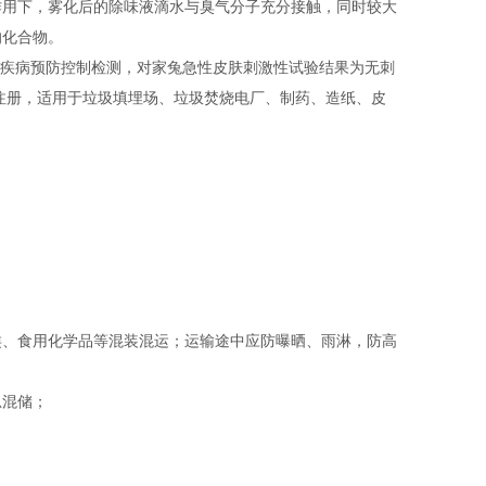
作用下，雾化后的除味液滴水与臭气分子充分接触，同时较大
的化合物。
国疾病预防控制检测，对家兔急性皮肤刺激性试验结果为无刺
）注册，适用于垃圾填埋场、垃圾焚烧电厂、制药、造纸、皮
类、食用化学品等混装混运；运输途中应防曝晒、雨淋，防高
忌混储；