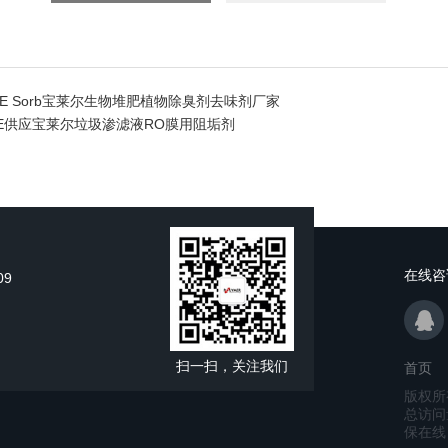
YTE Sorb宝莱尔生物堆肥植物除臭剂去味剂厂家
SPE供应宝莱尔垃圾渗滤液RO膜用阻垢剂
在线咨
09
扫一扫，关注我们
首页
版权所
总访问
保在线