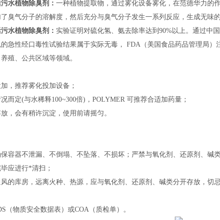
活污水植物除臭剂
：
一种植物提取物，通过雾化设备雾化，在范德华力的
加了臭气分子的溶解度，然后充分与臭气分子发生一系列反应，生成无味
活污水植物除臭剂
：
实验证明对硫化氢、氨去除率达到90%以上。通过中
的急性经口毒性试验结果属于实际无毒， FDA（美国食品药品管理局
、养殖、公共区域等领域。
投加，推荐雾化投加设备；
而定(与水稀释100~300倍)，POLYMER 可推荐合适加药量；
存放，会有稍许沉淀，使用前请摇匀。
确保容器不泄漏、不倒塌、不坠落、不损坏；严禁与氧化剂、还原剂、碱
毕应进行*清扫；
通风的库房，远离火种、热源，应与氧化剂、还原剂、碱类分开存放，切
；
DS（物质安全数据表）或COA（质检单）。