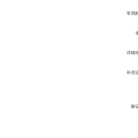
常用
详细
补充
验