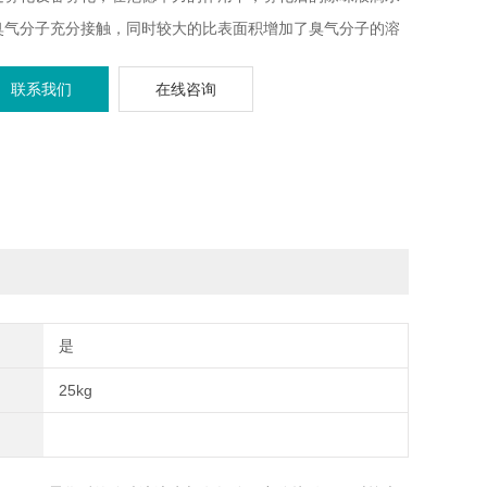
臭气分子充分接触，同时较大的比表面积增加了臭气分子的溶
度，然后充分与臭气分子发生一系列反应，生成无味的化合
联系我们
在线咨询
。
是
25kg